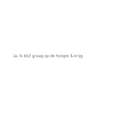
Ja, ik blijf graag op de hoogte & krijg
warme gelukstips.
Ja, ik wil tips & tricks
Verzenden