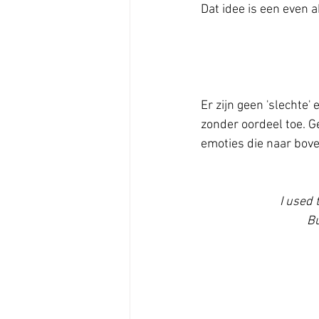
Dat idee is een even a
Er zijn geen 'slechte' 
zonder oordeel toe. G
emoties die naar bov
I used 
Bu