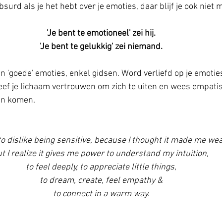
bsurd als je het hebt over je emoties, daar blijf je ook niet m
'Je bent te emotioneel' zei hij.
'Je bent te gelukkig' zei niemand.
en 'goede' emoties, enkel gidsen. Word verliefd op je emoties,
eef je lichaam vertrouwen om zich te uiten en wees empatis
en komen. 
to dislike being sensitive, because I thought it made me wea
t I realize it gives me power to understand my intuition, 
to feel deeply, to appreciate little things,
to dream, create, feel empathy &
to connect in a warm way.