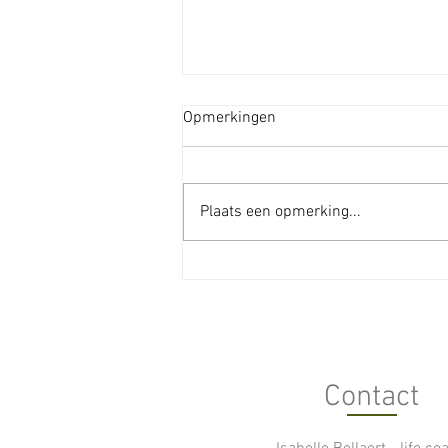
Opmerkingen
Plaats een opmerking...
BMRT, je leven terug in handen.
Contact