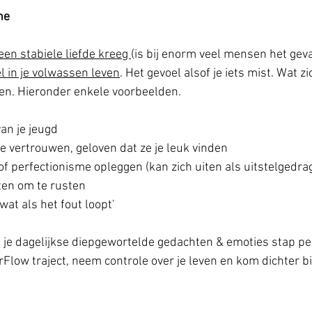
ne
een stabiele liefde kreeg 
(is bij enorm veel mensen het geval
l in je volwassen leven
. Het gevoel alsof je iets mist. Wat z
en. Hieronder enkele voorbeelden.
an je jeugd
 vertrouwen, geloven dat ze je leuk vinden
 of perfectionisme opleggen (kan zich uiten als uitstelgedra
aten om te rusten
at als het fout loopt'
 je dagelijkse diepgewortelde gedachten & emoties stap per
Flow traject, neem controle over je leven en kom dichter bij 