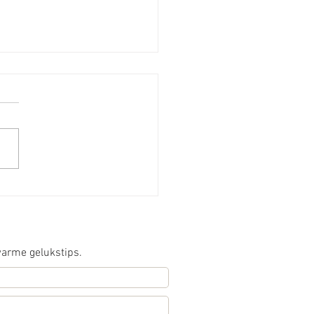
tuïtie volgen
 warme gelukstips.