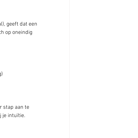
), geeft dat een 
ich op oneindig 
g)
 stap aan te 
je intuïtie.