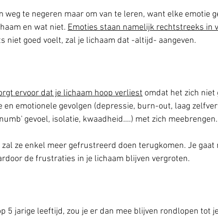
om weg te negeren maar om van te leren, want elke emotie g
chaam en wat niet. 
Emoties staan namelijk rechtstreeks in 
ets niet goed voelt, zal je lichaam dat -altijd- aangeven. 
rgt ervoor dat je lichaam hoop verliest
 omdat het zich niet 
ke en emotionele gevolgen (depressie, burn-out, laag zelfve
'numb' gevoel, isolatie, kwaadheid....) met zich meebrengen.
zal ze enkel meer gefrustreerd doen terugkomen. Je gaat n
door de frustraties in je lichaam blijven vergroten. 
op 5 jarige leeftijd, zou je er dan mee blijven rondlopen tot j