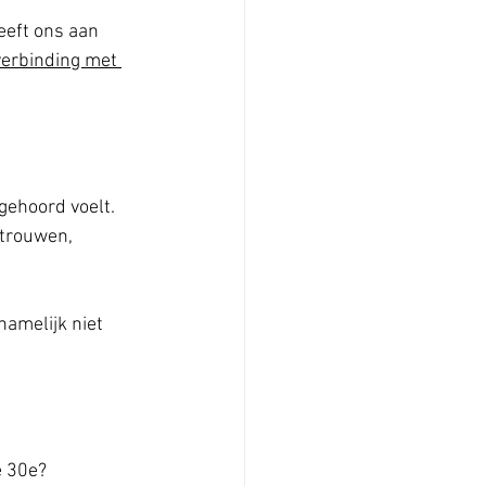
eeft ons aan 
verbinding met 
gehoord voelt. 
rtrouwen, 
amelijk niet 
e 30e?